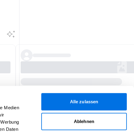
Alle zulassen
le Medien
ir
Ablehnen
, Werbung
ren Daten