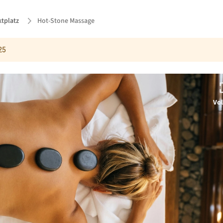
tplatz
Hot-Stone Massage
25
Vol