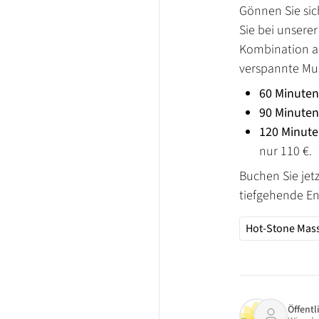
Gönnen Sie sic
Sie bei unsere
Kombination a
verspannte Mus
60 Minuten
90 Minuten
120 Minute
nur 110 €.
Buchen Sie jet
tiefgehende E
Hot-Stone Mas
Öffentl