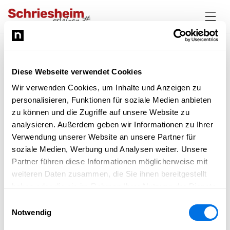
Netzwerk
52
Partner
Diese Webseite verwendet Cookies
Wir verwenden Cookies, um Inhalte und Anzeigen zu
personalisieren, Funktionen für soziale Medien anbieten
zu können und die Zugriffe auf unsere Website zu
analysieren. Außerdem geben wir Informationen zu Ihrer
Verwendung unserer Website an unsere Partner für
soziale Medien, Werbung und Analysen weiter. Unsere
Partner führen diese Informationen möglicherweise mit
weiteren Daten zusammen, die Sie ihnen bereitgestellt
haben oder die sie im Rahmen Ihrer Nutzung der Dienste
gesammelt haben.
Branche
Gutschein-Einlösestelle
Einwilligungsauswahl
Notwendig
Gutschein-Verkaufsstelle