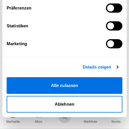
Folientechniker/in | Folienmonteur/in für
Präferenzen
Werbeanlagen in Vollzeit (m/w/d)
in Schriesheim
ab 19.05.26
Statistiken
19.05.2026
Marketing
Aktuell gibt es keine weiteren Inhalte.
Details zeigen
Alle zulassen
Ablehnen
Startseite
Abos
Merkliste
Konto